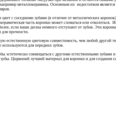
например металлокерамика. Основным их недостатком является м
ляров.
 цвет с соседними зубами (в отличие от металлических коронок
 керамическая часть коронки может сломаться или отколоться. И
м более, если ваши десны немного отступают от зубов. Эти коро
м для прочности.
ю естественную цветовую совместимость, чем любой другой тип
 используются для передних зубов.
обы эстетически совмещаться с другими естественными зубами и
 зубы. Цирконий лучший материал для коронки и для создания с