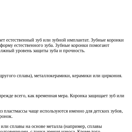
ет естественный зуб или зубной имплантат. Зубные коронки
 форму естественного зуба. Зубные коронки помогают
олжный уровень защиты зуба и прочность.
другого сплава), металлокерамики, керамики или циркония.
режде всего, как временная мера. Коронка защищает зуб или
из пластмассы чаще используются именно для детских зубов,
ронок.
или сплавы на основе металла (например, сплавы
лговечными, с точки зрения износа. Кроме того,