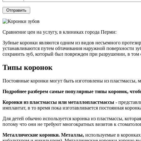
Сравнение цен на услугу, в клиниках города Перми:
Зубные коронки являются одним из видов несъемного протезир
устанавливаются путем обтачивания наружной поверхности зуб
сохранить зуб, который был поврежден при разрушении, в том 
Типы коронок
Постоянные коронки могут быть изготовлены из пластмассы, ме
Подробнее разберем самые популярные типы коронок, чтобы
Коронки из пластмассы или металлопластмассы -
представля
имплантат, в то время пока изготавливается постоянная коронка 
Для детей обычно используется коронка из пластмассы, котора
потому что они не требуют многократных визитов к стоматоло
Металлические коронки. Металлы,
используемые в коронках
кобальтхром и никельхром). Металлические коронки хорошо вы