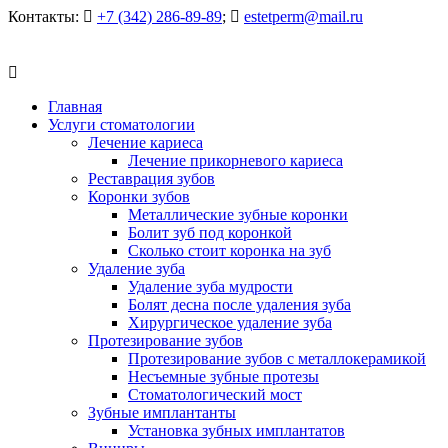
Контакты:
+7 (342) 286-89-89
;
estetperm@mail.ru
Главная
Услуги стоматологии
Лечение кариеса
Лечение прикорневого кариеса
Реставрация зубов
Коронки зубов
Металлические зубные коронки
Болит зуб под коронкой
Сколько стоит коронка на зуб
Удаление зуба
Удаление зуба мудрости
Болят десна после удаления зуба
Хирургическое удаление зуба
Протезирование зубов
Протезирование зубов с металлокерамикой
Несъемные зубные протезы
Стоматологический мост
Зубные имплантанты
Установка зубных имплантатов