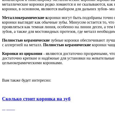
металлические коронки редко ломаются и не скалываются, как 
коронки, в основном, являются выбором для дальних зубов- мо
Металлокерамические к
оронки могут быть подобраны точно в
коронки выглядят как обычные зубы. Минусом остается то, что
проявляться как темная линия, особенно на линии десен, а те
зубов, а также для мостовидных протезов, где металл необходи
Полностью керамические
зубные коронки обеспечивают лучшу
с аллергией на металл.
Полностью керамические
коронки чаще
Коронки из циркония
- являются достаточно прозрачными, чт
достаточно крепкие и надёжные для установки на жевательные
цельнокерамическими коронками.
Вам также будет интересно:
Сколько стоит коронка на зуб
коронки