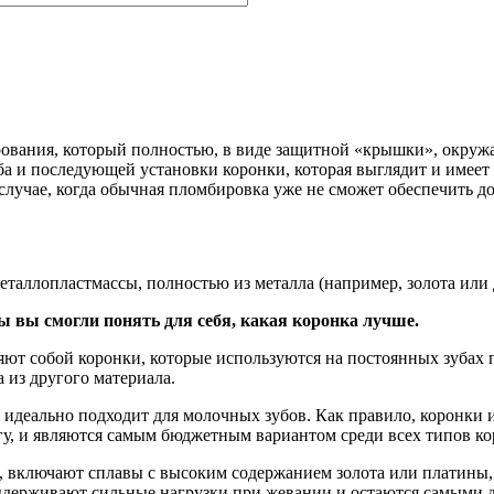
ования, который полностью, в виде защитной «крышки», окружа
а и последующей установки коронки, которая выглядит и имеет
случае, когда обычная пломбировка уже не сможет обеспечить д
таллопластмассы, полностью из металла (например, золота или 
 вы смогли понять для себя, какая коронка лучше.
ют собой коронки, которые используются на постоянных зубах п
​​из другого материала.
я идеально подходит для молочных зубов. Как правило, коронки 
гу, и являются самым бюджетным вариантом среди всех типов ко
, включают сплавы с высоким содержанием золота или платины, 
держивают сильные нагрузки при жевании и остаются самыми до