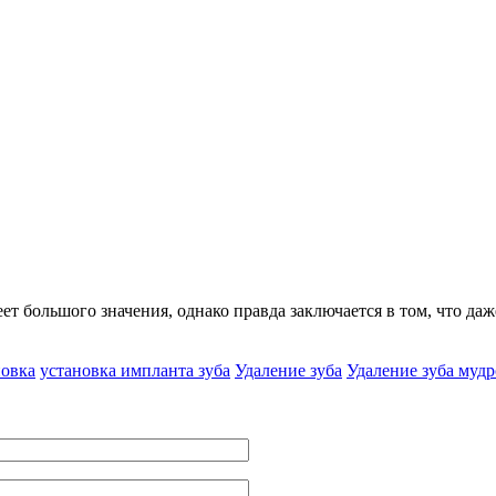
т большого значения, однако правда заключается в том, что да
новка
установка импланта зуба
Удаление зуба
Удаление зуба мудр