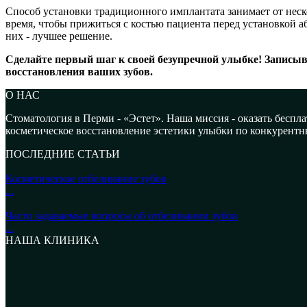
Способ установки традиционного имплантата занимает от неско
время, чтобы прижиться с костью пациента перед установкой 
них - лучшее решение.
Сделайте первый шаг к своей безупречной улыбке! Записыв
восстановления ваших зубов.
О НАС
Стоматология в Перми - «Эстет». Наша миссия - оказать бесп
косметическое восстановление эстетики улыбки по конкурентн
ПОСЛЕДНИЕ СТАТЬИ
Косметическое отбеливание зубов
...
Часто задаваемые вопросы об отбеливании зубов
...
НАША КЛИНИКА