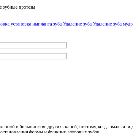
 зубные протезы
новка
установка импланта зуба
Удаление зуба
Удаление зуба мудр
нной в большинстве других тканей, поэтому, когда эмаль или де
сстановления формы и функции здоровых зубов.