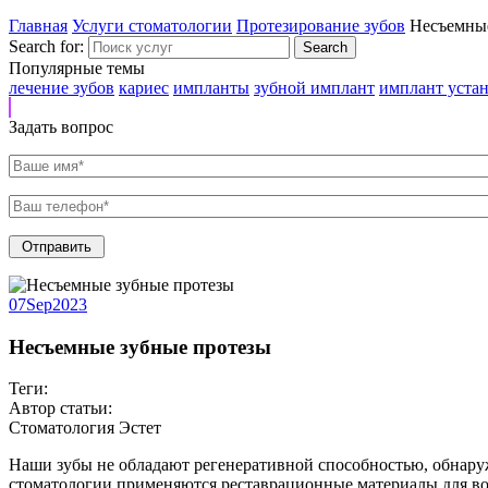
Главная
Услуги стоматологии
Протезирование зубов
Несъемные
Search for:
Популярные темы
лечение зубов
кариес
импланты
зубной имплант
имплант уста
Задать вопрос
07
Sep
2023
Несъемные зубные протезы
Теги:
Автор статьи:
Стоматология Эстет
Наши зубы не обладают регенеративной способностью, обнаруже
стоматологии применяются реставрационные материалы для во