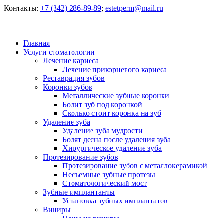
Контакты:
+7 (342) 286-89-89
;
estetperm@mail.ru
Главная
Услуги стоматологии
Лечение кариеса
Лечение прикорневого кариеса
Реставрация зубов
Коронки зубов
Металлические зубные коронки
Болит зуб под коронкой
Сколько стоит коронка на зуб
Удаление зуба
Удаление зуба мудрости
Болят десна после удаления зуба
Хирургическое удаление зуба
Протезирование зубов
Протезирование зубов с металлокерамикой
Несъемные зубные протезы
Стоматологический мост
Зубные имплантанты
Установка зубных имплантатов
Виниры