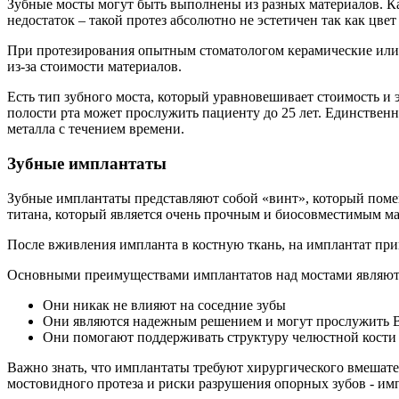
Зубные мосты могут быть выполнены из разных материалов. Ка
недостаток – такой протез абсолютно не эстетичен так как цвет
При протезирования опытным стоматологом керамические или ц
из-за стоимости материалов.
Есть тип зубного моста, который уравновешивает стоимость и
полости рта может прослужить пациенту до 25 лет. Единствен
металла с течением времени.
Зубные имплантаты
Зубные имплантаты представляют собой «винт», который помещ
титана, который является очень прочным и биосовместимым ма
После вживления импланта в костную ткань, на имплантат прик
Основными преимуществами имплантатов над мостами являют
Они никак не влияют на соседние зубы
Они являются надежным решением и могут прослужить 
Они помогают поддерживать структуру челюстной кости
Важно знать, что имплантаты требуют хирургического вмешате
мостовидного протеза и риски разрушения опорных зубов - им