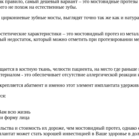
к правило, самый дешевый вариант – это мостовидные протезы и
 его не похож на естественные зубы.
иркониевые зубные мосты, выглядят точно так же как и натура
 эстетические характеристики – это мостовидный протез из мета
ный недостаток, который можно отметить при протезировании ме
ается в костную ткань, челюсти пациента, на место где раньше
териалом - это обеспечивает отсутствие аллергической реакции
репляется абатмент и именно этот элемент имплантата удержива
ся:
Вам всю жизнь
 и форму лица
льства и стоимость их дороже, чем мостовидный протез, однако
плантат может стать хорошей инвестицией в Ваше здоровье в до