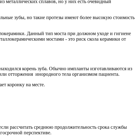
з металлических сплавов, но у них есть очевидный
льные зубы, но такие протезы имеют более высокую стоимость
ллокерамики. Данный тип моста при должном уходе и гигиене
таллокерамическими мостами - это риск скола керамики от
 находился корень зуба. Обычно импланты изготавливаются из
 или отторжения инородного тела организмом пациента.
ет коронку на месте.
 если рассчитать среднюю продолжительность срока службы
лгосрочной перспективе.