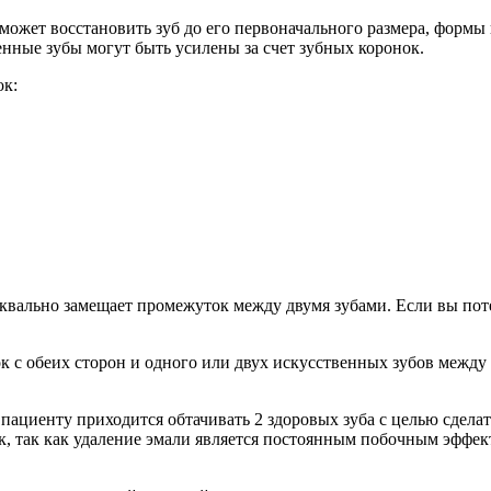
ожет восстановить зуб до его первоначального размера, формы и
нные зубы могут быть усилены за счет зубных коронок.
ок:
уквально замещает промежуток между двумя зубами. Если вы пот
ок с обеих сторон и одного или двух искусственных зубов межд
пациенту приходится обтачивать 2 здоровых зуба с целью сдела
 так как удаление эмали является постоянным побочным эффектом