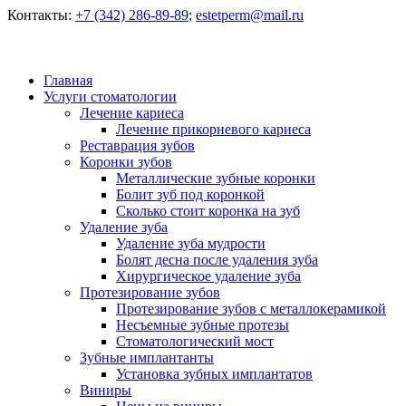
Контакты:
+7 (342) 286-89-89
;
estetperm@mail.ru
Главная
Услуги стоматологии
Лечение кариеса
Лечение прикорневого кариеса
Реставрация зубов
Коронки зубов
Металлические зубные коронки
Болит зуб под коронкой
Сколько стоит коронка на зуб
Удаление зуба
Удаление зуба мудрости
Болят десна после удаления зуба
Хирургическое удаление зуба
Протезирование зубов
Протезирование зубов с металлокерамикой
Несъемные зубные протезы
Стоматологический мост
Зубные имплантанты
Установка зубных имплантатов
Виниры