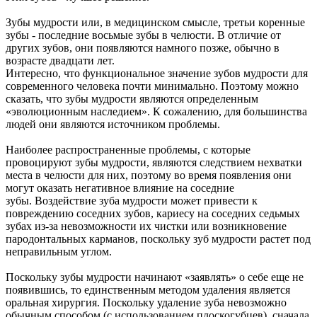
Зубы мудрости или, в медицинском смысле, третьи коренные
зубы - последние восьмые зубы в челюсти. В отличие от
других зубов, они появляются намного позже, обычно в
возрасте двадцати лет.
Интересно, что функциональное значение зубов мудрости для
современного человека почти минимально. Поэтому можно
сказать, что зубы мудрости являются определенным
«эволюционным наследием». К сожалению, для большинства
людей они являются источником проблемы.
Наиболее распространенные проблемы, с которые
провоцируют зубы мудрости, являются следствием нехватки
места в челюсти для них, поэтому во время появления они
могут оказать негативное влияние на соседние
зубы. Воздействие зуба мудрости может привести к
повреждению соседних зубов, кариесу на соседних седьмых
зубах из-за невозможности их чистки или возникновение
пародонтальных карманов, поскольку зуб мудрости растет под
неправильным углом.
Поскольку зубы мудрости начинают «заявлять» о себе еще не
появившись, то единственным методом удаления является
оральная хирургия. Поскольку удаление зуба невозможно
обычным способом (с использованием плоскогубцев), сначала