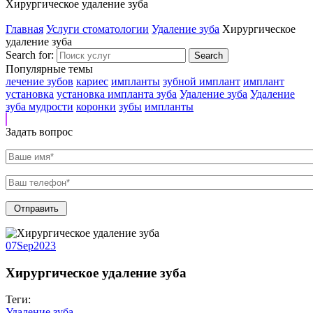
Хирургическое удаление зуба
Главная
Услуги стоматологии
Удаление зуба
Хирургическое
удаление зуба
Search for:
Популярные темы
лечение зубов
кариес
импланты
зубной имплант
имплант
установка
установка импланта зуба
Удаление зуба
Удаление
зуба мудрости
коронки
зубы
импланты
Задать вопрос
07
Sep
2023
Хирургическое удаление зуба
Теги:
Удаление зуба